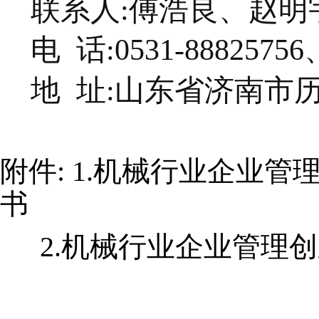
联系人
:
傅浩良、赵明
电
话
:0531-88825756
地
址
:山东省济南市
附件
:
1.
机械行业企业管
书
2.机械
行
业企业管理
创